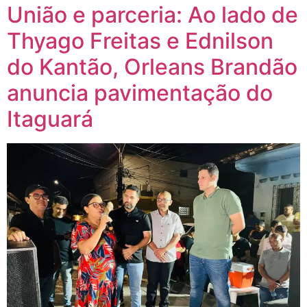
União e parceria: Ao lado de
Thyago Freitas e Ednilson
do Kantão, Orleans Brandão
anuncia pavimentação do
Itaguará