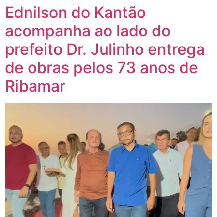
Ednilson do Kantão
acompanha ao lado do
prefeito Dr. Julinho entrega
de obras pelos 73 anos de
Ribamar