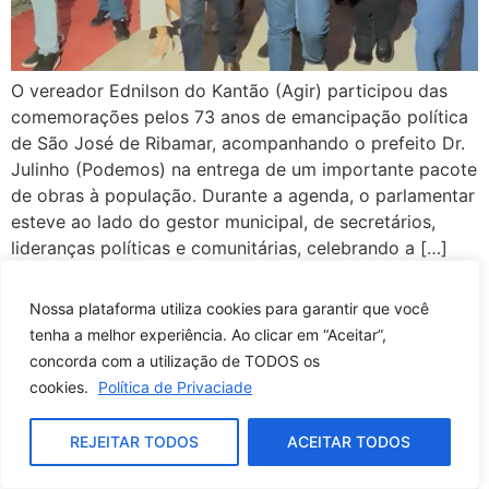
O vereador Ednilson do Kantão (Agir) participou das
comemorações pelos 73 anos de emancipação política
de São José de Ribamar, acompanhando o prefeito Dr.
Julinho (Podemos) na entrega de um importante pacote
de obras à população. Durante a agenda, o parlamentar
esteve ao lado do gestor municipal, de secretários,
lideranças políticas e comunitárias, celebrando a […]
Vereador Ednilson do
Nossa plataforma utiliza cookies para garantir que você
Kantão propõe construção
tenha a melhor experiência. Ao clicar em “Aceitar”,
concorda com a utilização de TODOS os
de canal entre Estrada de
cookies.
Política de Privaciade
Santana e Rio São João
REJEITAR TODOS
ACEITAR TODOS