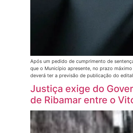
Após um pedido de cumprimento de sentença pr
que o Município apresente, no prazo máximo 
deverá ter a previsão de publicação do edita
Justiça exige do Gove
de Ribamar entre o Vitó