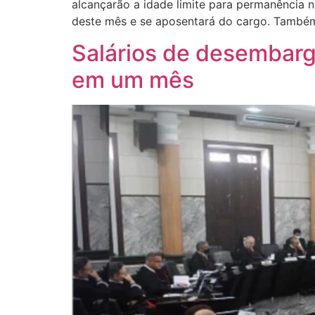
alcançarão a idade limite para permanência 
deste mês e se aposentará do cargo. També
Salários de desembarg
em um mês