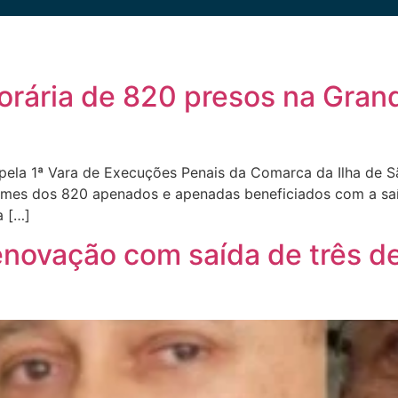
rária de 820 presos na Grand
pela 1ª Vara de Execuções Penais da Comarca da Ilha de S
 nomes dos 820 apenados e apenadas beneficiados com a sa
a […]
renovação com saída de três