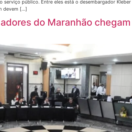
no serviço público. Entre eles está o desembargador Klebe
m devem […]
adores do Maranhão chegam a