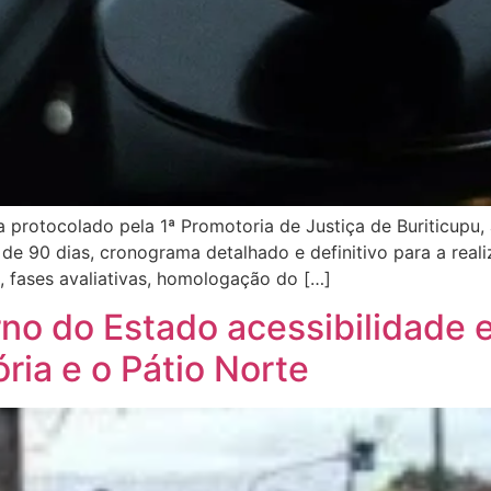
otocolado pela 1ª Promotoria de Justiça de Buriticupu, a 
de 90 dias, cronograma detalhado e definitivo para a rea
l, fases avaliativas, homologação do […]
rno do Estado acessibilidade 
ria e o Pátio Norte