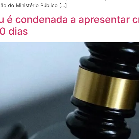
ão do Ministério Público […]
upu é condenada a apresentar
0 dias