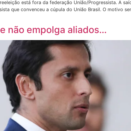
reeleição está fora da federação União/Progressista. A saíd
ssista que convenceu a cúpula do União Brasil. O motivo s
 e não empolga aliados…