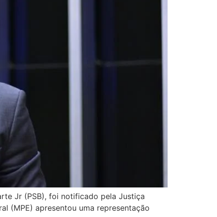
te Jr (PSB), foi notificado pela Justiça
itoral (MPE) apresentou uma representação