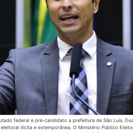
utado federal e pré-candidato a prefeitura de São Luís, Duar
eleitoral ilícita e extemporânea. O Ministério Público Ele