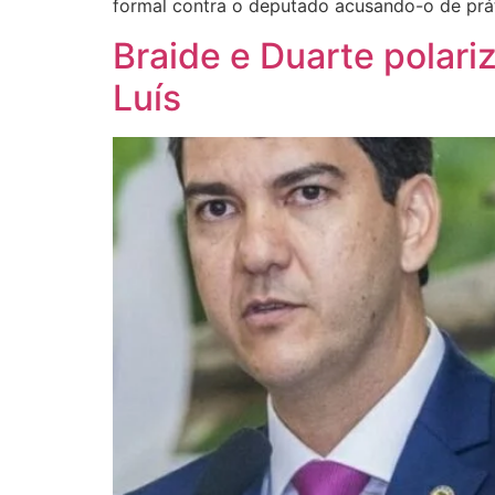
formal contra o deputado acusando-o de práti
Braide e Duarte polari
Luís