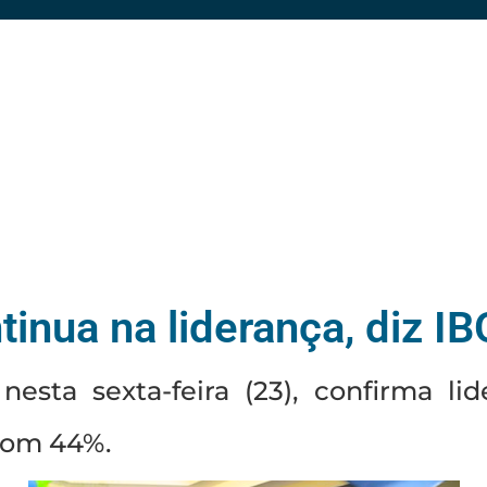
tinua na liderança, diz I
esta sexta-feira (23), confirma l
com 44%.