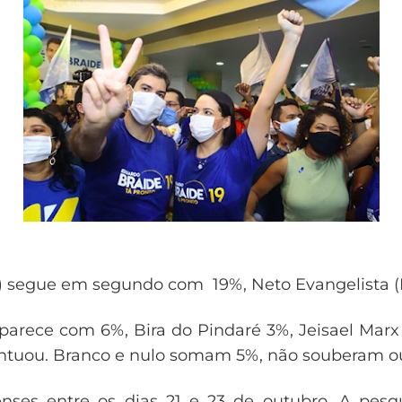
 ) segue em segundo com 19%, Neto Evangelista 
parece com 6%, Bira do Pindaré 3%, Jeisael Marx
 pontuou. Branco e nulo somam 5%, não souberam 
enses entre os dias 21 e 23 de outubro. A pesqu