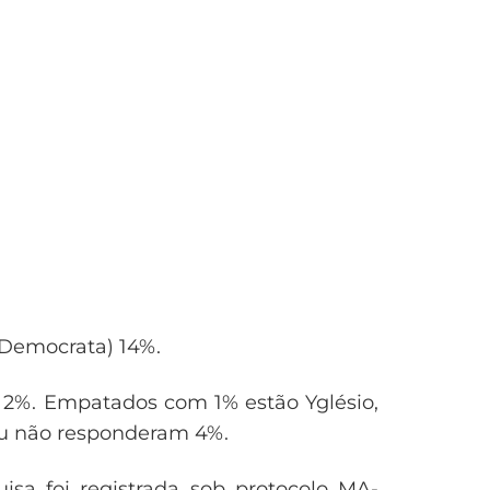
(Democrata) 14%.
 2%. Empatados com 1% estão Yglésio,
ou não responderam 4%.
isa foi registrada sob protocolo MA-