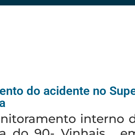
nto do acidente no Sup
a
nitoramento interno 
a do 90- Vinhais , e