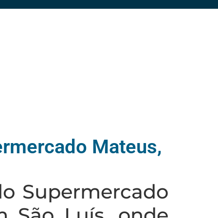
ermercado Mateus,
do Supermercado
m São Luís, onde