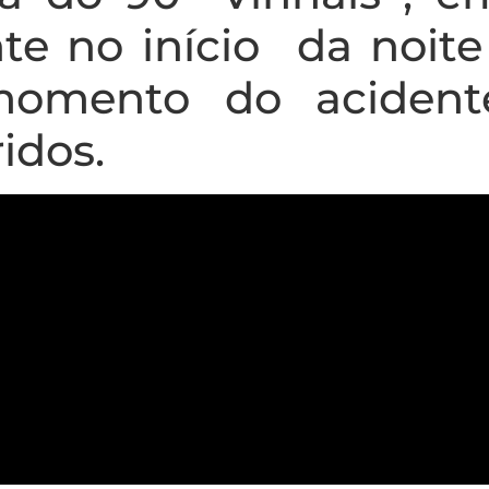
te no início da noite 
 momento do acident
ridos.