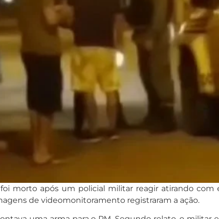
oi morto após um policial militar reagir atirando com e
Imagens de videomonitoramento registraram a ação.
tava uma arma para o PM. Segundo relato, o militar est