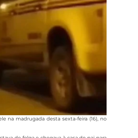
le na madrugada desta sexta-feira (16), no
ava de folga e chegava à casa do pai para