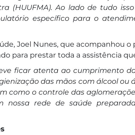
utra (HUUFMA). Ao lado de tudo iss
atório específico para o atendime
aúde, Joel Nunes, que acompanhou o pr
do para prestar toda a assistência qu
eve ficar atenta ao cumprimento da
higienização das mãos com álcool ou
em como o controle das aglomeraçõe
m nossa rede de saúde preparada
es