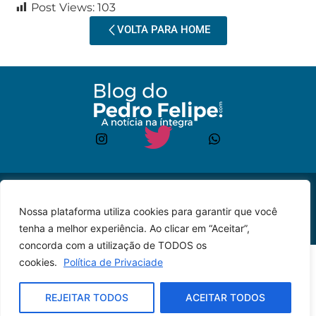
Post Views:
103
VOLTA PARA HOME
© 2023 – Todos os
Desenvolvido por: JP
Nossa plataforma utiliza cookies para garantir que você
direitos reservados.
Lyra
tenha a melhor experiência. Ao clicar em “Aceitar”,
concorda com a utilização de TODOS os
cookies.
Política de Privaciade
REJEITAR TODOS
ACEITAR TODOS