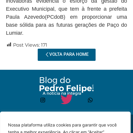
inovadoras evidencia o esforço da gestão do
Executivo Municipal, que tem à frente a prefeita
Paula Azevedo(PCdoB) em proporcionar uma
base sólida para as futuras gerações de Paço do
Lumiar.
Post Views:
171
VOLTA PARA HOME
© 2023 – Todos os
Desenvolvido por: JP
Nossa plataforma utiliza cookies para garantir que você
direitos reservados.
Lyra
tenha a melhor experiência. Ao clicar em “Aceitar”,