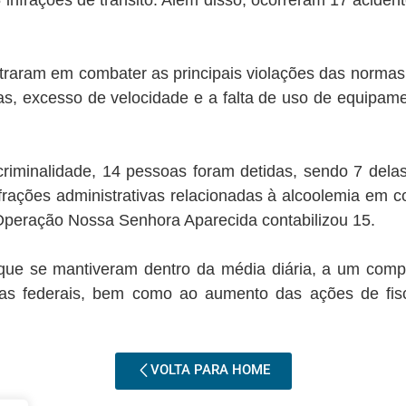
05 infrações de trânsito. Além disso, ocorreram 17 acide
traram em combater as principais violações das norma
das, excesso de velocidade e a falta de uso de equipam
riminalidade, 14 pessoas foram detidas, sendo 7 delas
nfrações administrativas relacionadas à alcoolemia em
 Operação Nossa Senhora Aparecida contabilizou 15.
, que se mantiveram dentro da média diária, a um com
ias federais, bem como ao aumento das ações de fis
VOLTA PARA HOME