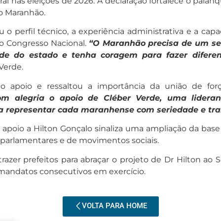
ral nas eleições de 2026. A declaração fortalece o pal
do Maranhão.
 o perfil técnico, a experiência administrativa e a ca
no Congresso Nacional.
“O Maranhão precisa de um s
de do estado e tenha coragem para fazer diferent
Verde.
u o apoio e ressaltou a importância da união de fo
om alegria o apoio de Cléber Verde, uma lidera
isa representar cada maranhense com seriedade e tra
poio a Hilton Gonçalo sinaliza uma ampliação da base p
, parlamentares e de movimentos sociais.
razer prefeitos para abraçar o projeto de Dr Hilton ao
mandatos consecutivos em exercício.
VOLTA PARA HOME