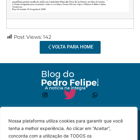
Post Views:
142
VOLTA PARA HOME
© 2023 – Todos os
Desenvolvido por: JP
Nossa plataforma utiliza cookies para garantir que você
direitos reservados.
Lyra
tenha a melhor experiência. Ao clicar em “Aceitar”,
concorda com a utilização de TODOS os