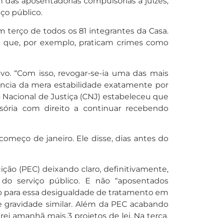
 das aposentadorias compulsórias a juízes,
ço público.
m terço de todos os 81 integrantes da Casa.
s que, por exemplo, praticam crimes como
vo. “Com isso, revogar-se-ia uma das mais
rencia da mera estabilidade exatamente por
o Nacional de Justiça (CNJ) estabeleceu que
ória com direito a continuar recebendo
começo de janeiro. Ele disse, dias antes do
ção (PEC) deixando claro, definitivamente,
do serviço público. E não “aposentados
o para essa desigualdade de tratamento em
e gravidade similar. Além da PEC acabando
rei amanhã mais 3 projetos de lei. Na terça,