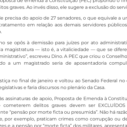
proposta de emenda à Constituição (PEC) propondo o fim
s graves. Ao invés disso, ele sugere a exclusão do servi
Ele precisa do apoio de 27 senadores, o que equivale a u
 tratamento em relação aos demais servidores público
.
o se opôs à demissão para juízes por ato administrati
 magistratura — isto é, a vitaliciedade — que se dife
inistrativo”, escreveu Dino. A PEC que criou o Conselh
ado a um magistrado seria de aposentadoria compuls
tiça no final de janeiro e voltou ao Senado Federal no 
gislativas e faria discursos no plenário da Casa.
s assinaturas de apoio, Proposta de Emenda à Constitui
ue cometerem delitos graves devem ser EXCLUÍDOS 
te “pensão por morte ficta ou presumida”. Não há razã
ue, por exemplo, praticam crimes como corrupção ou d
s e a pensão por “morte ficta” dos militares, apresenta