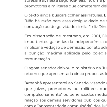
apresentar, nesta segunda-feira, 19, uma 
promotores e militares que cometerem delito
O texto ainda buscará colher assinaturas. 
“Não há razão para essa desigualdade de
corrupção ou de gravidade similar”, diz Dino
Em dissertação de mestrado, em 2001, Din
importantes garantias da independência da
implicar a vedação de demissão por ato adm
a punição máxima aplicada pelo colegi
remuneração.
O agora senador deixou o ministério da Jus
retorno, que apresentaria cinco propostas le
“Amanhã apresentarei ao Senado, visando à
que juízes, promotores ou militares q
compulsoriamente” ou beneficiados median
relação aos demais servidores públicos q
com a “aposentadoria compulsória” dos juíze