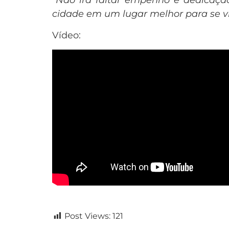
“Não irá faltar empenho e dedicaçã
cidade em um lugar melhor para se vi
Vídeo:
Post Views:
121