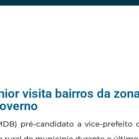
or visita bairros da zona 
governo
MDB) pré-candidato a vice-prefeito
rural do município durante o último 