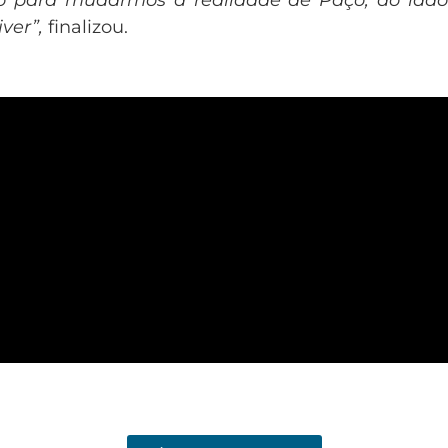
o para mudarmos a realidade de Paço, ao lado
ver”,
finalizou.