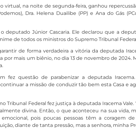
o virtual, na noite de segunda-feira, ganhou repercussã
 (Podemos), Dra. Helena Duailibe (PP) e Ana do Gás (P
i o deputado Júnior Cascaria. Ele declarou que a de
ânime de todos os ministros do Supremo Tribunal Federal
 garantir de forma verdadeira a vitória da deputada Ir
a por mais um biênio, no dia 13 de novembro de 2024. 
a.
m fez questão de parabenizar a deputada Iracema. 
continuar a missão de conduzir tão bem esta Casa e agor
 Tribunal Federal fez justiça à deputada Iracema Vale.
cipalmente divina. Então, o que aconteceu na sua vida, 
al, emocional, pois poucas pessoas têm a coragem 
ição, diante de tanta pressão, mas a senhora, minha P