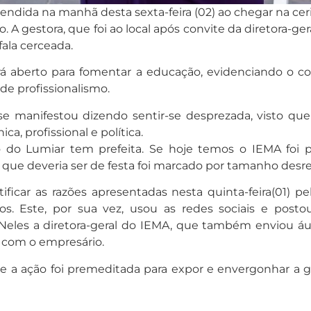
reendida na manhã desta sexta-feira (02) ao chegar na c
 A gestora, que foi ao local após convite da diretora-gera
fala cerceada.
aberto para fomentar a educação, evidenciando o cont
de profissionalismo.
se manifestou dizendo sentir-se desprezada, visto que
a, profissional e política.
do Lumiar tem prefeita. Se hoje temos o IEMA foi p
 que deveria ser de festa foi marcado por tamanho desres
tificar as razões apresentadas nesta quinta-feira(01) p
. Este, por sua vez, usou as redes sociais e posto
eles a diretora-geral do IEMA, que também enviou áudi
 com o empresário.
a ação foi premeditada para expor e envergonhar a ges