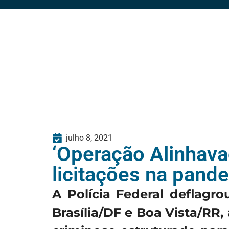
julho 8, 2021
‘Operação Alinhava
licitações na pand
A Polícia Federal deflagro
Brasília/DF e Boa Vista/RR