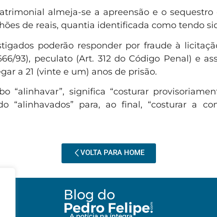
imonial almeja-se a apreensão e o sequestro de
lhões de reais, quantia identificada como tendo si
tigados poderão responder por fraude à licitação
.666/93), peculato (Art. 312 do Código Penal) e a
r a 21 (vinte e um) anos de prisão.
 “alinhavar”, significa “costurar provisoriamen
sido “alinhavados” para, ao final, “costurar a 
VOLTA PARA HOME