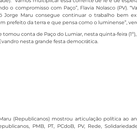
ade). “Vamos multiplicar essa corrente de fé e de espera
ando o compromisso com Paço”, Flavia Nolasco (PV). “V
Só Jorge Maru consegue continuar o trabalho bem ex
m prefeito da terra e que pensa como o luminense”, ver
 tomou conta de Paço do Lumiar, nesta quinta-feira (1º)
Evandro nesta grande festa democrática.
aru (Republicanos) mostrou articulação política ao anu
epublicanos, PMB, PT, PCdoB, PV, Rede, Solidarieda