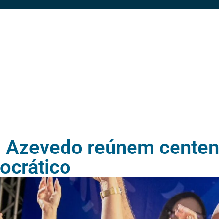
a Azevedo reúnem cente
ocrático