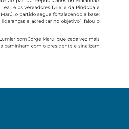
dente do partido Republicanos no Maranhão,
eal, e os vereadores Drielle da Pindoba e
 Marú, o partido segue fortalecendo a base:
deranças e acreditar no objetivo”, falou o
 Lumiar com Jorge Marú, que cada vez mais
ndoba caminham com o presidente e sinalizam