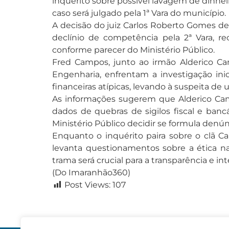
inquérito sobre possível lavagem de dinhe
caso será julgado pela 1ª Vara do município.
A decisão do juiz Carlos Roberto Gomes de 
declínio de competência pela 2ª Vara, r
conforme parecer do Ministério Público.
Fred Campos, junto ao irmão Alderico Cam
Engenharia, enfrentam a investigação i
financeiras atípicas, levando à suspeita de u
As informações sugerem que Alderico Camp
dados de quebras de sigilos fiscal e banc
Ministério Público decidir se formula denún
Enquanto o inquérito paira sobre o clã Ca
levanta questionamentos sobre a ética n
trama será crucial para a transparência e int
(Do Imaranhão360)
Post Views:
107