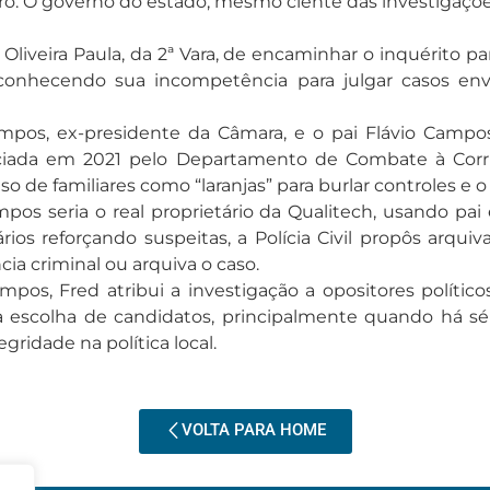
iro. O governo do estado, mesmo ciente das investigaç
Oliveira Paula, da 2ª Vara, de encaminhar o inquérito pa
econhecendo sua incompetência para julgar casos en
pos, ex-presidente da Câmara, e o pai Flávio Campos
niciada em 2021 pelo Departamento de Combate à Corr
so de familiares como “laranjas” para burlar controles e o 
os seria o real proprietário da Qualitech, usando p
ários reforçando suspeitas, a Polícia Civil propôs arqu
cia criminal ou arquiva o caso.
mpos, Fred atribui a investigação a opositores políti
a escolha de candidatos, principalmente quando há sé
egridade na política local.
VOLTA PARA HOME