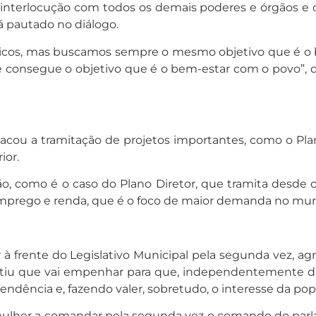
interlocução com todos os demais poderes e órgãos e c
 pautado no diálogo.
cos, mas buscamos sempre o mesmo objetivo que é o b
 consegue o objetivo que é o bem-estar com o povo”,
cou a tramitação de projetos importantes, como o Plano 
ior.
, como é o caso do Plano Diretor, que tramita desde o
emprego e renda, que é o foco de maior demanda no munic
 à frente do Legislativo Municipal pela segunda vez, 
antiu que vai empenhar para que, independentemente da 
ência e, fazendo valer, sobretudo, o interesse da pop
ra mulher a comandar pela segunda vez o comando do p