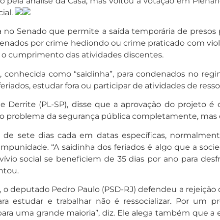
o pela análise da Casa, mas voltou à votação em Plená
ial.
 no Senado que permite a saída temporária de presos pa
enados por crime hediondo ou crime praticado com viol
a o cumprimento das atividades discentes.
ia, conhecida como “saidinha”, para condenados no reg
feriados, estudar fora ou participar de atividades de resso
e Derrite (PL-SP), disse que a aprovação do projeto é
er o problema da segurança pública completamente, mas é
s de sete dias cada em datas específicas, normalmen
unidade. “A saidinha dos feriados é algo que a socied
ívio social se beneficiem de 35 dias por ano para desf
ntou.
 o deputado Pedro Paulo (PSD-RJ) defendeu a rejeição 
para estudar e trabalhar não é ressocializar. Por um
para uma grande maioria”, diz. Ele alega também que a 