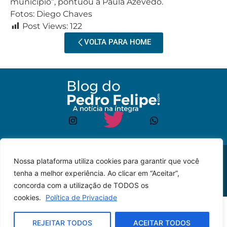
município”, pontuou a Paula Azevedo.
Fotos: Diego Chaves
Post Views:
122
VOLTA PARA HOME
© 2023 – Todos os
Desenvolvido por: JP
Nossa plataforma utiliza cookies para garantir que você
direitos reservados.
Lyra
tenha a melhor experiência. Ao clicar em “Aceitar”,
concorda com a utilização de TODOS os
cookies.
Política de Privaciade
REJEITAR TODOS
ACEITAR TODOS