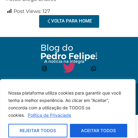
Post Views:
127
VOLTA PARA HOME
© 2023 – Todos os
Desenvolvido por: JP
Nossa plataforma utiliza cookies para garantir que você
direitos reservados.
Lyra
tenha a melhor experiência. Ao clicar em “Aceitar”,
concorda com a utilização de TODOS os
cookies.
Política de Privaciade
REJEITAR TODOS
ACEITAR TODOS