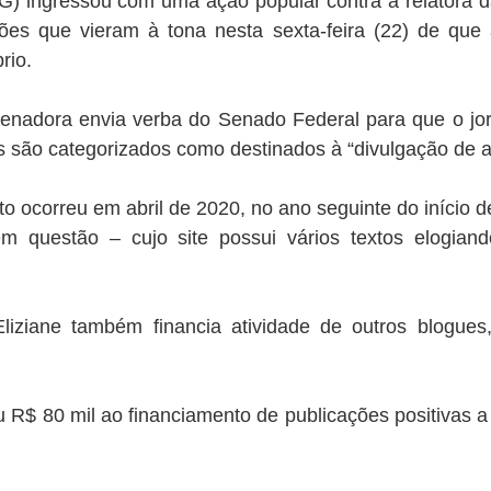
MG) ingressou com uma ação popular contra a relatora d
 que vieram à tona nesta sexta-feira (22) de que a 
rio.
enadora envia verba do Senado Federal para que o jor
res são categorizados como destinados à “divulgação de a
 ocorreu em abril de 2020, no ano seguinte do início 
 em questão – cujo site possui vários textos elogian
liziane também financia atividade de outros blogue
u R$ 80 mil ao financiamento de publicações positivas a