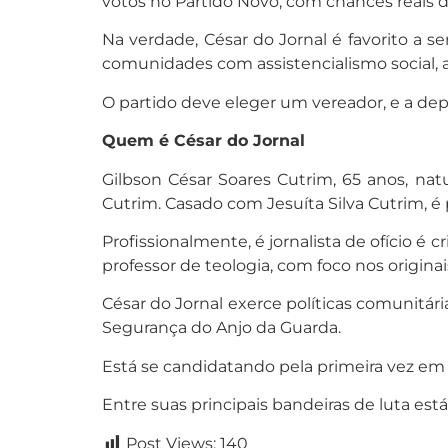
votos no Partido Novo, com chances reais d
Na verdade, César do Jornal é favorito a s
comunidades com assistencialismo social, a
O partido deve eleger um vereador, e a d
Quem é César do Jornal
Gilbson César Soares Cutrim, 65 anos, nat
Cutrim. Casado com Jesuíta Silva Cutrim, é 
Profissionalmente, é jornalista de ofício é
professor de teologia, com foco nos origin
César do Jornal exerce políticas comunitár
Segurança do Anjo da Guarda.
Está se candidatando pela primeira vez em 
Entre suas principais bandeiras de luta está 
Post Views:
140