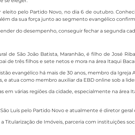
e se eleger.
er eleito pelo Partido Novo, no dia 6 de outubro. Conhe
lém da sua força junto ao segmento evangélico confirmam
epender do desempenho, conseguir fechar a segunda cade
ural de São João Batista, Maranhão, é filho de José Ri
pai de três filhos e sete netos e mora na área Itaqui Ba
 cristão evangélico há mais de 30 anos, membro da Igreja
ais, e atua como membro auxiliar da EBD online sob a lid
ias em várias regiões da cidade, especialmente na área 
São Luís pelo Partido Novo e atualmente é diretor geral 
a Titularização de Imóveis, parceria com instituições soci