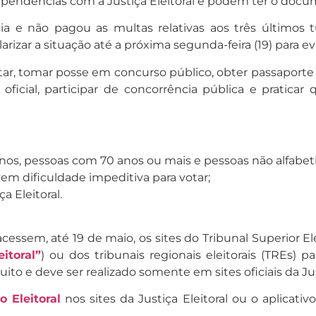
êm pendências com a Justiça Eleitoral e podem ter o doc
a e não pagou as multas relativas aos três últimos tu
rizar a situação até a próxima segunda-feira (19) para ev
ar, tomar posse em concurso público, obter passaporte 
icial, participar de concorrência pública e praticar 
anos, pessoas com 70 anos ou mais e pessoas não alfabeti
m dificuldade impeditiva para votar;
ça Eleitoral.
acessem, até 19 de maio, os sites do Tribunal Superior Ele
itoral”
) ou dos tribunais regionais eleitorais (TREs) pa
ito e deve ser realizado somente em sites oficiais da Just
 Eleitoral
nos sites da Justiça Eleitoral ou o aplicati