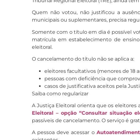
Tribunal Regional Eleitoral (TRE), ainda t
Quem não votou, não justificou a ausênci
municipais ou suplementares, precisa regula
Somente com o título em dia é possível vot
matrícula em estabelecimento de ensino of
eleitoral.
O cancelamento do título não se aplica a:
eleitores facultativos (menores de 18 
pessoas com deficiência que comprove
casos de justificativa aceitos pela Justi
Saiba como regularizar
A Justiça Eleitoral orienta que os eleitores 
Eleitoral – opção “Consultar situação ele
passíveis de cancelamento. O serviço é gratu
A pessoa deve acessar o
Autoatendimento
existentes.