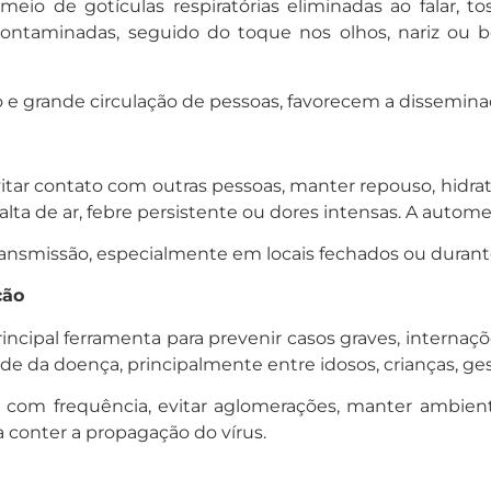
meio de gotículas respiratórias eliminadas ao falar, t
contaminadas, seguido do toque nos olhos, nariz ou 
e grande circulação de pessoas, favorecem a disseminaç
 evitar contato com outras pessoas, manter repouso, hid
lta de ar, febre persistente ou dores intensas. A auto
transmissão, especialmente em locais fechados ou durant
ção
rincipal ferramenta para prevenir casos graves, interna
dade da doença, principalmente entre idosos, crianças, 
com frequência, evitar aglomerações, manter ambient
 conter a propagação do vírus.