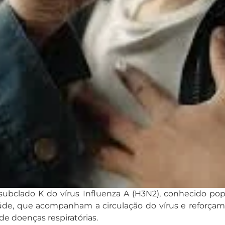
 subclado K do vírus Influenza A (H3N2), conhecido po
úde, que acompanham a circulação do vírus e reforçam
e doenças respiratórias.