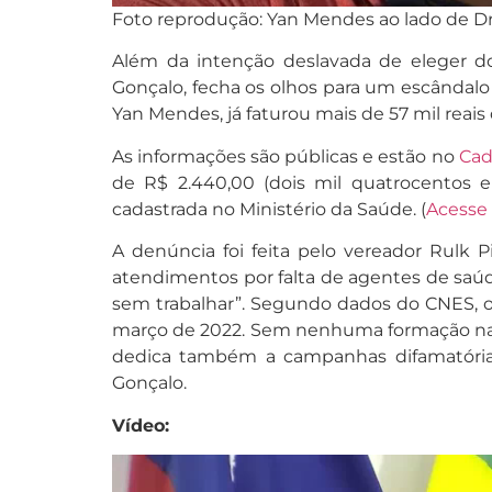
Foto reprodução: Yan Mendes ao lado de Dr
Além da intenção deslavada de eleger doi
Gonçalo, fecha os olhos para um escândalo
Yan Mendes, já faturou mais de 57 mil reai
As informações são públicas e estão no
Cad
de R$ 2.440,00 (dois mil quatrocentos 
cadastrada no Ministério da Saúde. (
Acesse
A denúncia foi feita pelo vereador Rulk 
atendimentos por falta de agentes de saú
sem trabalhar”. Segundo dados do CNES, o
março de 2022. Sem nenhuma formação na á
dedica também a campanhas difamatórias 
Gonçalo.
Vídeo:
Tocador