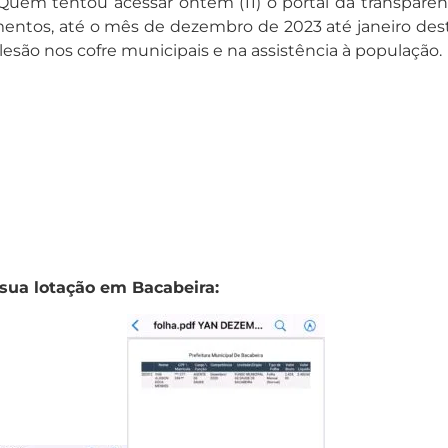
uem tentou acessar ontem (11) o portal da transparênc
mentos, até o mês de dezembro de 2023 até janeiro dest
esão nos cofre municipais e na assistência à população.
sua lotação em Bacabeira: