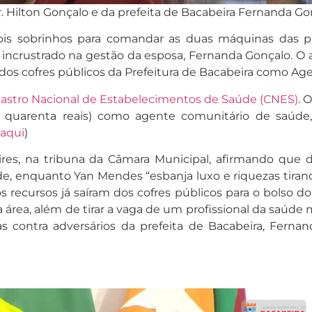
. Hilton Gonçalo e da prefeita de Bacabeira Fernanda Go
s sobrinhos para comandar as duas máquinas das pref
 incrustrado na gestão da esposa, Fernanda Gonçalo. O 
s dos cofres públicos da Prefeitura de Bacabeira como A
astro Nacional de Estabelecimentos de Saúde (CNES)
. 
e quarenta reais) como agente comunitário de saúde,
 aqui
)
Pires, na tribuna da Câmara Municipal, afirmando que d
de, enquanto Yan Mendes “esbanja luxo e riquezas tiran
s recursos já saíram dos cofres públicos para o bolso 
rea, além de tirar a vaga de um profissional da saúde 
contra adversários da prefeita de Bacabeira, Fernand