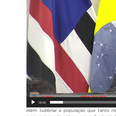
de
vídeo
00:00
Além ludibriar a população que tanto 