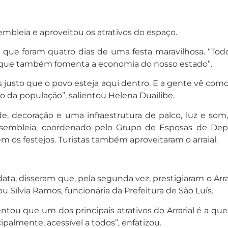
embleia e aproveitou os atrativos do espaço.
que foram quatro dias de uma festa maravilhosa. “Todos
as que também fomenta a economia do nosso estado”.
justo que o povo esteja aqui dentro. E a gente vê como es
da população”, salientou Helena Duailibe.
e, decoração e uma infraestrutura de palco, luz e som
 Assembleia, coordenado pelo Grupo de Esposas de Dep
em os festejos. Turistas também aproveitaram o arraial.
data, disseram que, pela segunda vez, prestigiaram o Arr
u Sílvia Ramos, funcionária da Prefeitura de São Luís.
ntou que um dos principais atrativos do Arrarial é a ques
cipalmente, acessível a todos”, enfatizou.