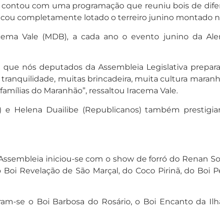
a contou com uma programação que reuniu bois de difer
 ficou completamente lotado o terreiro junino montado 
cema Vale (MDB), a cada ano o evento junino da Alem
ial que nós deputados da Assembleia Legislativa prep
, tranquilidade, muitas brincadeira, muita cultura mara
s famílias do Maranhão”, ressaltou Iracema Vale.
e Helena Duailibe (Republicanos) também prestigiara
 Assembleia iniciou-se com o show de forró do Renan S
Boi Revelação de São Marçal, do Coco Pirinã, do Boi P
ram-se o Boi Barbosa do Rosário, o Boi Encanto da Ilha