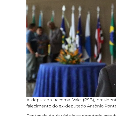
A deputada Iracema Vale (PSB), presiden
falecimento do ex-deputado Antônio Ponte
Pontes de Aguiar foi eleito deputado estadu