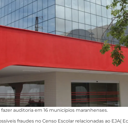
 fazer auditoria em 16 municípios maranhenses.
ossíveis fraudes no Censo Escolar relacionadas ao EJA( E