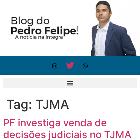
Tag:
TJMA
PF investiga venda de
decisões judiciais no TJMA