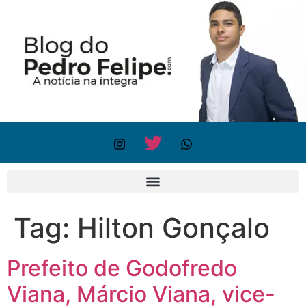
Tag:
Hilton Gonçalo
Prefeito de Godofredo
Viana, Márcio Viana, vice-