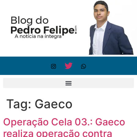
Tag:
Gaeco
Operação Cela 03.: Gaeco
realiza operação contra