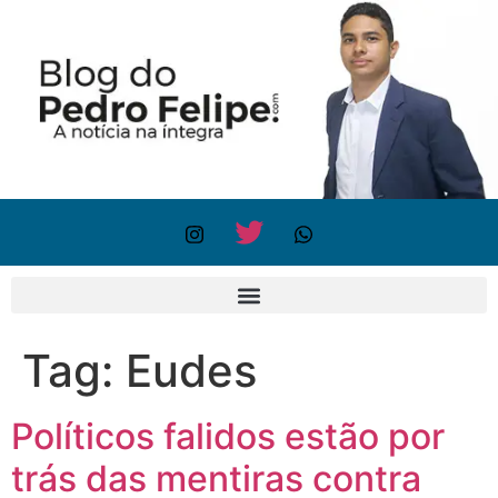
Tag:
Eudes
Políticos falidos estão por
trás das mentiras contra