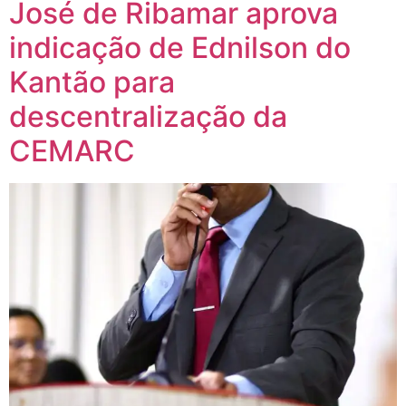
José de Ribamar aprova
indicação de Ednilson do
Kantão para
descentralização da
CEMARC