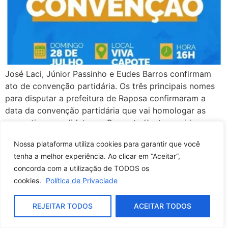
José Laci, Júnior Passinho e Eudes Barros confirmam
ato de convenção partidária. Os três principais nomes
para disputar a prefeitura de Raposa confirmaram a
data da convenção partidária que vai homologar as
respectivas candidaturas. O evento ‘Juntos, unidos para
avançar’, do PSB, vai confirmar o nome de José Laci,
Nossa plataforma utiliza cookies para garantir que você
que já foi prefeito. O ato […]
tenha a melhor experiência. Ao clicar em “Aceitar”,
TCE notifica 47 prefeituras
concorda com a utilização de TODOS os
cookies.
Política de Privaciade
do Maranhão
REJEITAR TODOS
ACEITAR TODOS