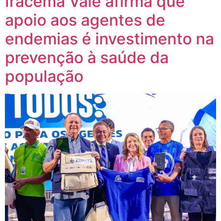
Iracema Vale afirma que
apoio aos agentes de
endemias é investimento na
prevenção à saúde da
população